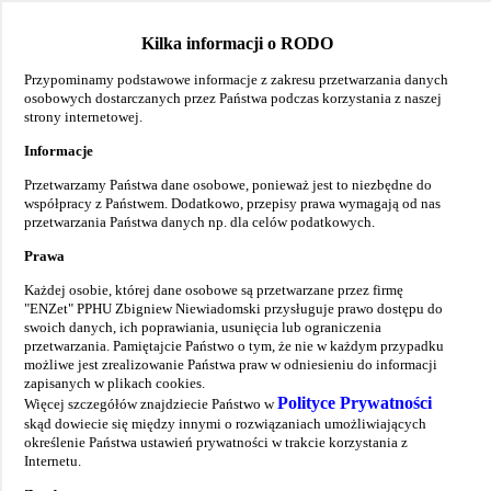
Kilka informacji o RODO
Przypominamy podstawowe informacje z zakresu przetwarzania danych
osobowych dostarczanych przez Państwa podczas korzystania z naszej
strony internetowej.
Informacje
Przetwarzamy Państwa dane osobowe, ponieważ jest to niezbędne do
współpracy z Państwem. Dodatkowo, przepisy prawa wymagają od nas
przetwarzania Państwa danych np. dla celów podatkowych.
Prawa
Każdej osobie, której dane osobowe są przetwarzane przez firmę
"ENZet" PPHU Zbigniew Niewiadomski przysługuje prawo dostępu do
swoich danych, ich poprawiania, usunięcia lub ograniczenia
przetwarzania. Pamiętajcie Państwo o tym, że nie w każdym przypadku
możliwe jest zrealizowanie Państwa praw w odniesieniu do informacji
zapisanych w plikach cookies.
Polityce Prywatności
Więcej szczegółów znajdziecie Państwo w
skąd dowiecie się między innymi o rozwiązaniach umożliwiających
określenie Państwa ustawień prywatności w trakcie korzystania z
Internetu.